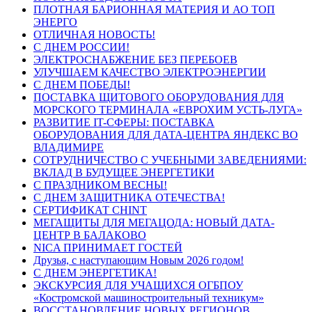
ПЛОТНАЯ БАРИОННАЯ МАТЕРИЯ И АО ТОП
ЭНЕРГО
ОТЛИЧНАЯ НОВОСТЬ!
С ДНЕМ РОССИИ!
ЭЛЕКТРОСНАБЖЕНИЕ БЕЗ ПЕРЕБОЕВ
УЛУЧШАЕМ КАЧЕСТВО ЭЛЕКТРОЭНЕРГИИ
С ДНЕМ ПОБЕДЫ!
ПОСТАВКА ЩИТОВОГО ОБОРУДОВАНИЯ ДЛЯ
МОРСКОГО ТЕРМИНАЛА «ЕВРОХИМ УСТЬ-ЛУГА»
РАЗВИТИЕ IT-СФЕРЫ: ПОСТАВКА
ОБОРУДОВАНИЯ ДЛЯ ДАТА-ЦЕНТРА ЯНДЕКС ВО
ВЛАДИМИРЕ
СОТРУДНИЧЕСТВО С УЧЕБНЫМИ ЗАВЕДЕНИЯМИ:
ВКЛАД В БУДУЩЕЕ ЭНЕРГЕТИКИ
С ПРАЗДНИКОМ ВЕСНЫ!
С ДНЕМ ЗАЩИТНИКА ОТЕЧЕСТВА!
СЕРТИФИКАТ CHINT
МЕГАЩИТЫ ДЛЯ МЕГАЦОДА: НОВЫЙ ДАТА-
ЦЕНТР В БАЛАКОВО
NICA ПРИНИМАЕТ ГОСТЕЙ
Друзья, с наступающим Новым 2026 годом!
С ДНЕМ ЭНЕРГЕТИКА!
ЭКСКУРСИЯ ДЛЯ УЧАЩИХСЯ ОГБПОУ
«Костромской машиностроительный техникум»
ВОССТАНОВЛЕНИЕ НОВЫХ РЕГИОНОВ