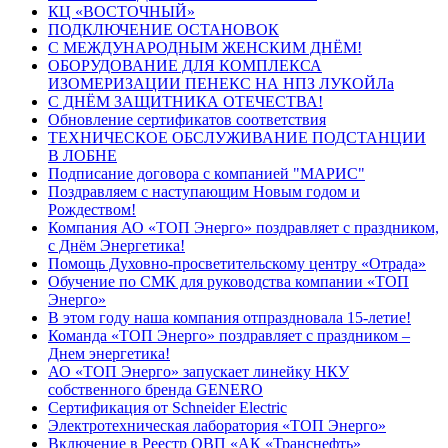
КЦ «ВОСТОЧНЫЙ»
ПОДКЛЮЧЕНИЕ ОСТАНОВОК
С МЕЖДУНАРОДНЫМ ЖЕНСКИМ ДНЁМ!
ОБОРУДОВАНИЕ ДЛЯ КОМПЛЕКСА
ИЗОМЕРИЗАЦИИ ПЕНЕКС НА НПЗ ЛУКОЙЛа
С ДНЁМ ЗАЩИТНИКА ОТЕЧЕСТВА!
Обновление сертификатов соответствия
ТЕХНИЧЕСКОЕ ОБСЛУЖИВАНИЕ ПОДСТАНЦИИ
В ЛОБНЕ
Подписание договора с компанией "МАРИС"
Поздравляем с наступающим Новым годом и
Рождеством!
Компания АО «ТОП Энерго» поздравляет с праздником,
с Днём Энергетика!
Помощь Духовно-просветительскому центру «Отрада»
Обучение по СМК для руководства компании «ТОП
Энерго»
В этом году наша компания отпраздновала 15-летие!
Команда «ТОП Энерго» поздравляет с праздником –
Днем энергетика!
АО «ТОП Энерго» запускает линейку НКУ
собственного бренда GENERO
Сертификация от Schneider Electric
Электротехническая лаборатория «ТОП Энерго»
Включение в Реестр ОВП «АК «Транснефть»