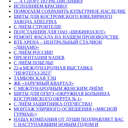
… А СПОРТ ПО РАСПИСАНИЮ!
ИСПОЛНЯЕМ КРАСИВО!
ПОМОГАЕМ СОХРАНИТЬ КУЛЬТУРНОЕ НАСЛЕДИЕ
ЩИТЫ ДЛЯ КОСТРОМСКОГО ЮВЕЛИРНОГО
ЗАВОДА ADELFINA
С ДНЁМ СТРОИТЕЛЯ!
ПОДСТАНЦИЯ ДЛЯ ОАО «ЩЕКИНОАЗОТ»
РЕМОНТ ФАСАДА НА НАШЕМ ПРОИЗВОДСТВЕ
ВТБ АРЕНА – ЦЕНТРАЛЬНЫЙ СТАДИОН
«ДИНАМО»
С ДНЁМ РОССИИ!
ПРЕЗЕНТАЦИЯ NADER
С ДНЁМ ПОБЕДЫ!
22-я МЕЖДУНАРОДНАЯ ВЫСТАВКА
"НЕФТЕГАЗ-2023"
ТАМБОВСКАЯ ТЭЦ
ЖК «ЗАРЕЧНЫЙ КВАРТАЛ»
С МЕЖДУНАРОДНЫМ ЖЕНСКИМ ДНЁМ!
ЩИТЫ ДЛЯ ОГБУЗ «ОКРУЖНАЯ БОЛЬНИЦА
КОСТРОМСКОГО ОКРУГА № 1»
С ДНЁМ ЗАЩИТНИКА ОТЕЧЕСТВА!
МОНТАЖ УЛИЧНОГО ОСВЕЩЕНИЯ («МЯСНОЙ
ГУРМАН»)
НАША КОМПАНИЯ ОТ ДУШИ ПОЗДРАВЛЯЕТ ВАС
С НАСТУПАЮЩИМ НОВЫМ ГОДОМ И