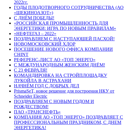
2022гг.
ГОДЫ ПЛОДОТВОРНОГО СОТРУДНИЧЕСТВА (АО
«ЩЕКИНОАЗОТ»)
С ДНЁМ ПОБЕДЫ!
«РОССИЙСКАЯ ПРОМЫШЛЕННОСТЬ ДЛЯ
ЭНЕРГЕТИКИ: ИГРА ПО НОВЫМ ПРАВИЛАМ»
«НЕФТЕГАЗ – 2022»
ПОЗДРАВЛЯЕМ С НАСТУПАЮЩЕЙ ПАСХОЙ!
НОВОМОСКОВСКИЙ ХЛОР
ПОСЕЩЕНИЕ НОВОГО ОФИСА КОМПАНИИ
CHINT
РЕФЕРЕНС-ЛИСТ АО «ТОП ЭНЕРГО»
С МЕЖДУНАРОДНЫМ ЖЕНСКИМ ДНЁМ!
С 23 ФЕВРАЛЯ!
КОМАНДИРОВКА НА СТРОЙПЛОЩАДКУ
ЛУКОЙЛА В АСТРАХАНИ
НАЧНЁМ ГОД С ДОБРЫХ ДЕЛ
PrismaSeT, новое решение для построения НКУ от
Schneider Electric
ПОЗДРАВЛЯЕМ С НОВЫМ ГОДОМ И
РОЖДЕСТВОМ!
ПАО «ТРАНСНЕФТЬ»
КОМПАНИЯ АО «ТОП ЭНЕРГО» ПОЗДРАВЛЯЕТ С
ПРОФЕССИОНАЛЬНЫМ ПРАЗДНИКОМ, С ДНЕМ
ЭНЕРГЕТИКА!