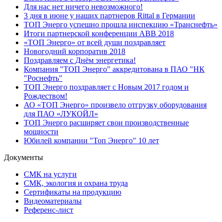
Для нас нет ничего невозможного!
3 дня в июне у наших партнеров Rittal в Германии
ТОП Энерго успешно прошла инспекцию «Транснефть»
Итоги партнерской конференции ABB 2018
«ТОП Энерго» от всей души поздравляет
Новогодний корпоратив 2018
Поздравляем с Днём энергетика!
Компания "ТОП Энерго" аккредитована в ПАО "НК
"Роснефть"
ТОП Энерго поздравляет с Новым 2017 годом и
Рождеством!
АО «ТОП Энерго» произвело отгрузку оборудования
для ПАО «ЛУКОЙЛ»
ТОП Энерго расширяет свои производственные
мощности
Юбилей компании "Топ Энерго" 10 лет
Документы
СМК на услуги
СМК, экология и охрана труда
Сертификаты на продукцию
Видеоматериалы
Референс-лист