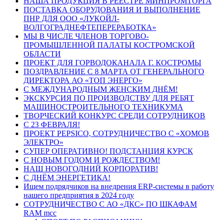
НАША ПРОДУКЦИЯ В РЕЕСТРЕ МИНПРОМТОРГА
ПОСТАВКА ОБОРУДОВАНИЯ И ВЫПОЛНЕНИЕ
ПНР ДЛЯ ООО «ЛУКОЙЛ-
ВОЛГОГРАДНЕФТЕПЕРЕРАБОТКА»
МЫ В ЧИСЛЕ ЧЛЕНОВ ТОРГОВО-
ПРОМЫШЛЕННОЙ ПАЛАТЫ КОСТРОМСКОЙ
ОБЛАСТИ
ПРОЕКТ ДЛЯ ГОРВОДОКАНАЛА Г. КОСТРОМЫ
ПОЗДРАВЛЕНИЕ С 8 МАРТА ОТ ГЕНЕРАЛЬНОГО
ДИРЕКТОРА АО «ТОП ЭНЕРГО»
С МЕЖДУНАРОДНЫМ ЖЕНСКИМ ДНЁМ!
ЭКСКУРСИЯ ПО ПРОИЗВОДСТВУ ДЛЯ РЕБЯТ
МАШИНОСТРОИТЕЛЬНОГО ТЕХНИКУМА
ТВОРЧЕСКИЙ КОНКУРС СРЕДИ СОТРУДНИКОВ
C 23 ФЕВРАЛЯ!
ПРОЕКТ PEPSICO, СОТРУДНИЧЕСТВО С «ХОМОВ
ЭЛЕКТРО»
СУПЕР ОПЕРАТИВНО! ПОДСТАНЦИЯ КУРСК
С НОВЫМ ГОДОМ И РОЖДЕСТВОМ!
НАШ НОВОГОДНИЙ КОРПОРАТИВ!
С ДНЁМ ЭНЕРГЕТИКА!
Ищем подрядчиков на внедрения ERP-системы в работу
нашего предприятия в 2024 году
СОТРУДНИЧЕСТВО С АО «ДКС» ПО ШКАФАМ
RAM mcc