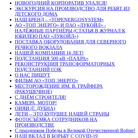
НОВОГОДНИЙ КОРПОРАТИВ УДАЛСЯ!
ЭКСКУРСИЯ НА ПРОИЗВОДСТВО ДЛЯ РЕБЯТ ИЗ
ДЕТСКОГО ДОМА
НАШ БРЕНД – «TOPENERGOSYSTEM»
АО «ТОП ЭНЕРГО» И ПАО «ЛУКОЙЛ» -
НАДЁЖНЫЕ ПАРТНЁРЫ (СТАТЬЯ В ЖУРНАЛ К
ЮБИЛЕЮ ПАО «ЛУКОЙЛ»)
ПОСТАВКА ОБОРУДОВАНИЯ ДЛЯ СЕВЕРНОГО
РЕЧНОГО ВОКЗАЛА
НАШЕЙ КОМПАНИИ 16 ЛЕТ!
ПОДСТАНЦИЯ 500 кВ «ПАХРА»
РЕКОНСТРУКЦИЯ ТРАНСФОРМАТОРНЫХ
ПОДСТАНЦИЙ ОЭК
О НАС ПИШУТ
ФИЛЬМ АО «ТОП ЭНЕРГО»
МЕСТОРОЖДЕНИЕ ИМ. В. ГРАЙФЕРА
(РАКУШЕЧНОЕ)
С ДНЁМ СТРОИТЕЛЯ!
КАМЕРА, МОТОР!
ОИЯИ (Г. ДУБНА)
ДЕТИ – ЭТО БУДУЩЕЕ НАШЕЙ СТРАНЫ
ФОТОСЪЁМКА СОТРУДНИКОВ НА
ПРОИЗВОДСТВЕ
С праздником Победы в Великой Отечественной Войне!
НАШ ВКЛАД В БОРЬБУ С COVID-19