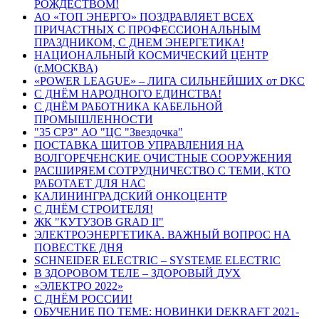
РОЖДЕСТВОМ!
АО «ТОП ЭНЕРГО» ПОЗДРАВЛЯЕТ ВСЕХ
ПРИЧАСТНЫХ С ПРОФЕССИОНАЛЬНЫМ
ПРАЗДНИКОМ, С ДНЕМ ЭНЕРГЕТИКА!
НАЦИОНАЛЬНЫЙ КОСМИЧЕСКИЙ ЦЕНТР
(г.МОСКВА)
«POWER LEAGUE» – ЛИГА СИЛЬНЕЙШИХ от DKC
С ДНЁМ НАРОДНОГО ЕДИНСТВА!
С ДНЁМ РАБОТНИКА КАБЕЛЬНОЙ
ПРОМЫШЛЕННОСТИ
"35 СРЗ" АО "ЦС "Звездочка"
ПОСТАВКА ЩИТОВ УПРАВЛЕНИЯ НА
ВОЛГОРЕЧЕНСКИЕ ОЧИСТНЫЕ СООРУЖЕНИЯ
РАСШИРЯЕМ СОТРУДНИЧЕСТВО С ТЕМИ, КТО
РАБОТАЕТ ДЛЯ НАС
КАЛИНИНГРАДСКИЙ ОНКОЦЕНТР
С ДНЁМ СТРОИТЕЛЯ!
ЖК "КУТУЗОВ GRAD II"
ЭЛЕКТРОЭНЕРГЕТИКА. ВАЖНЫЙ ВОПРОС НА
ПОВЕСТКЕ ДНЯ
SCHNEIDER ELECTRIC – SYSTEME ELECTRIC
В ЗДОРОВОМ ТЕЛЕ – ЗДОРОВЫЙ ДУХ
«ЭЛЕКТРО 2022»
С ДНЁМ РОССИИ!
ОБУЧЕНИЕ ПО ТЕМЕ: НОВИНКИ DEKRAFT 2021-