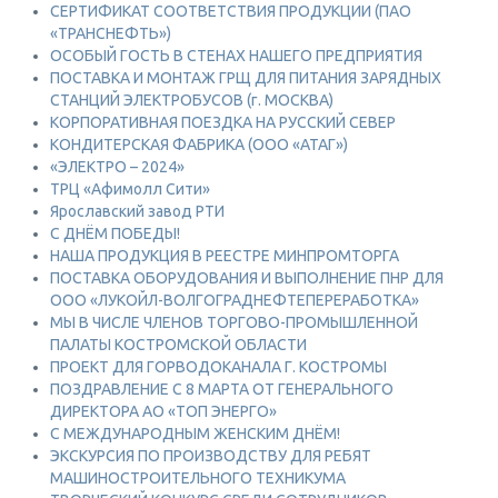
СЕРТИФИКАТ СООТВЕТСТВИЯ ПРОДУКЦИИ (ПАО
«ТРАНСНЕФТЬ»)
ОСОБЫЙ ГОСТЬ В СТЕНАХ НАШЕГО ПРЕДПРИЯТИЯ
ПОСТАВКА И МОНТАЖ ГРЩ ДЛЯ ПИТАНИЯ ЗАРЯДНЫХ
СТАНЦИЙ ЭЛЕКТРОБУСОВ (г. МОСКВА)
КОРПОРАТИВНАЯ ПОЕЗДКА НА РУССКИЙ СЕВЕР
КОНДИТЕРСКАЯ ФАБРИКА (ООО «АТАГ»)
«ЭЛЕКТРО – 2024»
ТРЦ «Афимолл Сити»
Ярославский завод РТИ
С ДНЁМ ПОБЕДЫ!
НАША ПРОДУКЦИЯ В РЕЕСТРЕ МИНПРОМТОРГА
ПОСТАВКА ОБОРУДОВАНИЯ И ВЫПОЛНЕНИЕ ПНР ДЛЯ
ООО «ЛУКОЙЛ-ВОЛГОГРАДНЕФТЕПЕРЕРАБОТКА»
МЫ В ЧИСЛЕ ЧЛЕНОВ ТОРГОВО-ПРОМЫШЛЕННОЙ
ПАЛАТЫ КОСТРОМСКОЙ ОБЛАСТИ
ПРОЕКТ ДЛЯ ГОРВОДОКАНАЛА Г. КОСТРОМЫ
ПОЗДРАВЛЕНИЕ С 8 МАРТА ОТ ГЕНЕРАЛЬНОГО
ДИРЕКТОРА АО «ТОП ЭНЕРГО»
С МЕЖДУНАРОДНЫМ ЖЕНСКИМ ДНЁМ!
ЭКСКУРСИЯ ПО ПРОИЗВОДСТВУ ДЛЯ РЕБЯТ
МАШИНОСТРОИТЕЛЬНОГО ТЕХНИКУМА