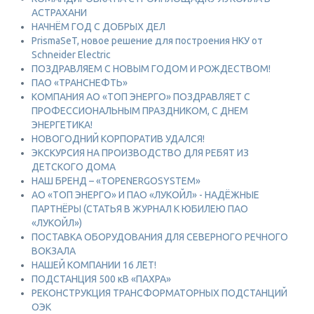
АСТРАХАНИ
НАЧНЁМ ГОД С ДОБРЫХ ДЕЛ
PrismaSeT, новое решение для построения НКУ от
Schneider Electric
ПОЗДРАВЛЯЕМ С НОВЫМ ГОДОМ И РОЖДЕСТВОМ!
ПАО «ТРАНСНЕФТЬ»
КОМПАНИЯ АО «ТОП ЭНЕРГО» ПОЗДРАВЛЯЕТ С
ПРОФЕССИОНАЛЬНЫМ ПРАЗДНИКОМ, С ДНЕМ
ЭНЕРГЕТИКА!
НОВОГОДНИЙ КОРПОРАТИВ УДАЛСЯ!
ЭКСКУРСИЯ НА ПРОИЗВОДСТВО ДЛЯ РЕБЯТ ИЗ
ДЕТСКОГО ДОМА
НАШ БРЕНД – «TOPENERGOSYSTEM»
АО «ТОП ЭНЕРГО» И ПАО «ЛУКОЙЛ» - НАДЁЖНЫЕ
ПАРТНЁРЫ (СТАТЬЯ В ЖУРНАЛ К ЮБИЛЕЮ ПАО
«ЛУКОЙЛ»)
ПОСТАВКА ОБОРУДОВАНИЯ ДЛЯ СЕВЕРНОГО РЕЧНОГО
ВОКЗАЛА
НАШЕЙ КОМПАНИИ 16 ЛЕТ!
ПОДСТАНЦИЯ 500 кВ «ПАХРА»
РЕКОНСТРУКЦИЯ ТРАНСФОРМАТОРНЫХ ПОДСТАНЦИЙ
ОЭК