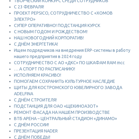
ТВОРЧЕСКИЙ КОНКУРС СРЕДИ СОТРУДНИКОВ
C 23 ФЕВРАЛЯ!
ПРОЕКТ PEPSICO, СОТРУДНИЧЕСТВО С «ХОМОВ
ЭЛЕКТРО»
СУПЕР ОПЕРАТИВНО! ПОДСТАНЦИЯ КУРСК
С НОВЫМ ГОДОМ И РОЖДЕСТВОМ!
НАШ НОВОГОДНИЙ КОРПОРАТИВ!
С ДНЁМ ЭНЕРГЕТИКА!
Ищем подрядчиков на внедрения ERP-системы в работу
нашего предприятия в 2024 году
СОТРУДНИЧЕСТВО С АО «ДКС» ПО ШКАФАМ RAM mcc
… А СПОРТ ПО РАСПИСАНИЮ!
ИСПОЛНЯЕМ КРАСИВО!
ПОМОГАЕМ СОХРАНИТЬ КУЛЬТУРНОЕ НАСЛЕДИЕ
ЩИТЫ ДЛЯ КОСТРОМСКОГО ЮВЕЛИРНОГО ЗАВОДА
ADELFINA
С ДНЁМ СТРОИТЕЛЯ!
ПОДСТАНЦИЯ ДЛЯ ОАО «ЩЕКИНОАЗОТ»
РЕМОНТ ФАСАДА НА НАШЕМ ПРОИЗВОДСТВЕ
ВТБ АРЕНА – ЦЕНТРАЛЬНЫЙ СТАДИОН «ДИНАМО»
С ДНЁМ РОССИИ!
ПРЕЗЕНТАЦИЯ NADER
С ДНЁМ ПОБЕДЫ!