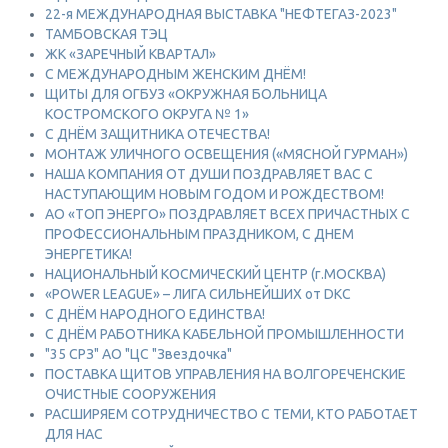
22-я МЕЖДУНАРОДНАЯ ВЫСТАВКА "НЕФТЕГАЗ-2023"
ТАМБОВСКАЯ ТЭЦ
ЖК «ЗАРЕЧНЫЙ КВАРТАЛ»
С МЕЖДУНАРОДНЫМ ЖЕНСКИМ ДНЁМ!
ЩИТЫ ДЛЯ ОГБУЗ «ОКРУЖНАЯ БОЛЬНИЦА
КОСТРОМСКОГО ОКРУГА № 1»
С ДНЁМ ЗАЩИТНИКА ОТЕЧЕСТВА!
МОНТАЖ УЛИЧНОГО ОСВЕЩЕНИЯ («МЯСНОЙ ГУРМАН»)
НАША КОМПАНИЯ ОТ ДУШИ ПОЗДРАВЛЯЕТ ВАС С
НАСТУПАЮЩИМ НОВЫМ ГОДОМ И РОЖДЕСТВОМ!
АО «ТОП ЭНЕРГО» ПОЗДРАВЛЯЕТ ВСЕХ ПРИЧАСТНЫХ С
ПРОФЕССИОНАЛЬНЫМ ПРАЗДНИКОМ, С ДНЕМ
ЭНЕРГЕТИКА!
НАЦИОНАЛЬНЫЙ КОСМИЧЕСКИЙ ЦЕНТР (г.МОСКВА)
«POWER LEAGUE» – ЛИГА СИЛЬНЕЙШИХ от DKC
С ДНЁМ НАРОДНОГО ЕДИНСТВА!
С ДНЁМ РАБОТНИКА КАБЕЛЬНОЙ ПРОМЫШЛЕННОСТИ
"35 СРЗ" АО "ЦС "Звездочка"
ПОСТАВКА ЩИТОВ УПРАВЛЕНИЯ НА ВОЛГОРЕЧЕНСКИЕ
ОЧИСТНЫЕ СООРУЖЕНИЯ
РАСШИРЯЕМ СОТРУДНИЧЕСТВО С ТЕМИ, КТО РАБОТАЕТ
ДЛЯ НАС