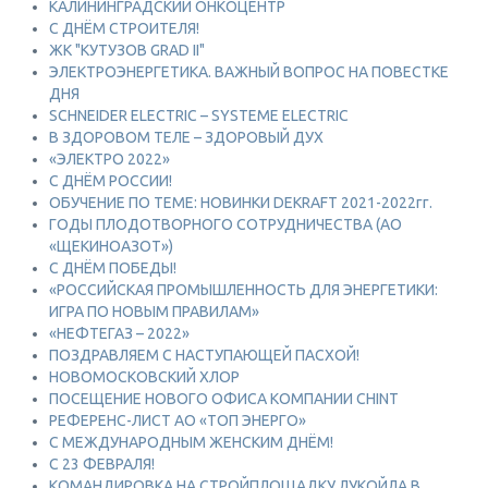
КАЛИНИНГРАДСКИЙ ОНКОЦЕНТР
С ДНЁМ СТРОИТЕЛЯ!
ЖК "КУТУЗОВ GRAD II"
ЭЛЕКТРОЭНЕРГЕТИКА. ВАЖНЫЙ ВОПРОС НА ПОВЕСТКЕ
ДНЯ
SCHNEIDER ELECTRIC – SYSTEME ELECTRIC
В ЗДОРОВОМ ТЕЛЕ – ЗДОРОВЫЙ ДУХ
«ЭЛЕКТРО 2022»
С ДНЁМ РОССИИ!
ОБУЧЕНИЕ ПО ТЕМЕ: НОВИНКИ DEKRAFT 2021-2022гг.
ГОДЫ ПЛОДОТВОРНОГО СОТРУДНИЧЕСТВА (АО
«ЩЕКИНОАЗОТ»)
С ДНЁМ ПОБЕДЫ!
«РОССИЙСКАЯ ПРОМЫШЛЕННОСТЬ ДЛЯ ЭНЕРГЕТИКИ:
ИГРА ПО НОВЫМ ПРАВИЛАМ»
«НЕФТЕГАЗ – 2022»
ПОЗДРАВЛЯЕМ С НАСТУПАЮЩЕЙ ПАСХОЙ!
НОВОМОСКОВСКИЙ ХЛОР
ПОСЕЩЕНИЕ НОВОГО ОФИСА КОМПАНИИ CHINT
РЕФЕРЕНС-ЛИСТ АО «ТОП ЭНЕРГО»
С МЕЖДУНАРОДНЫМ ЖЕНСКИМ ДНЁМ!
С 23 ФЕВРАЛЯ!
КОМАНДИРОВКА НА СТРОЙПЛОЩАДКУ ЛУКОЙЛА В