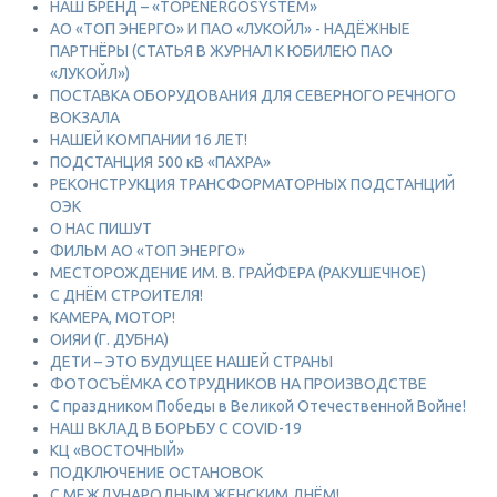
НАШ БРЕНД – «TOPENERGOSYSTEM»
АО «ТОП ЭНЕРГО» И ПАО «ЛУКОЙЛ» - НАДЁЖНЫЕ
ПАРТНЁРЫ (СТАТЬЯ В ЖУРНАЛ К ЮБИЛЕЮ ПАО
«ЛУКОЙЛ»)
ПОСТАВКА ОБОРУДОВАНИЯ ДЛЯ СЕВЕРНОГО РЕЧНОГО
ВОКЗАЛА
НАШЕЙ КОМПАНИИ 16 ЛЕТ!
ПОДСТАНЦИЯ 500 кВ «ПАХРА»
РЕКОНСТРУКЦИЯ ТРАНСФОРМАТОРНЫХ ПОДСТАНЦИЙ
ОЭК
О НАС ПИШУТ
ФИЛЬМ АО «ТОП ЭНЕРГО»
МЕСТОРОЖДЕНИЕ ИМ. В. ГРАЙФЕРА (РАКУШЕЧНОЕ)
С ДНЁМ СТРОИТЕЛЯ!
КАМЕРА, МОТОР!
ОИЯИ (Г. ДУБНА)
ДЕТИ – ЭТО БУДУЩЕЕ НАШЕЙ СТРАНЫ
ФОТОСЪЁМКА СОТРУДНИКОВ НА ПРОИЗВОДСТВЕ
С праздником Победы в Великой Отечественной Войне!
НАШ ВКЛАД В БОРЬБУ С COVID-19
КЦ «ВОСТОЧНЫЙ»
ПОДКЛЮЧЕНИЕ ОСТАНОВОК
С МЕЖДУНАРОДНЫМ ЖЕНСКИМ ДНЁМ!