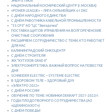
ЭНЕРГЕТИКА!
НАЦИОНАЛЬНЫЙ КОСМИЧЕСКИЙ ЦЕНТР (г.МОСКВА)
«POWER LEAGUE» – ЛИГА СИЛЬНЕЙШИХ от DKC
С ДНЁМ НАРОДНОГО ЕДИНСТВА!
С ДНЁМ РАБОТНИКА КАБЕЛЬНОЙ ПРОМЫШЛЕННОСТИ
"35 СРЗ" АО "ЦС "Звездочка"
ПОСТАВКА ЩИТОВ УПРАВЛЕНИЯ НА ВОЛГОРЕЧЕНСКИЕ
ОЧИСТНЫЕ СООРУЖЕНИЯ
РАСШИРЯЕМ СОТРУДНИЧЕСТВО С ТЕМИ, КТО РАБОТАЕТ
ДЛЯ НАС
КАЛИНИНГРАДСКИЙ ОНКОЦЕНТР
С ДНЁМ СТРОИТЕЛЯ!
ЖК "КУТУЗОВ GRAD II"
ЭЛЕКТРОЭНЕРГЕТИКА. ВАЖНЫЙ ВОПРОС НА ПОВЕСТКЕ
ДНЯ
SCHNEIDER ELECTRIC – SYSTEME ELECTRIC
В ЗДОРОВОМ ТЕЛЕ – ЗДОРОВЫЙ ДУХ
«ЭЛЕКТРО 2022»
С ДНЁМ РОССИИ!
ОБУЧЕНИЕ ПО ТЕМЕ: НОВИНКИ DEKRAFT 2021-2022гг.
ГОДЫ ПЛОДОТВОРНОГО СОТРУДНИЧЕСТВА (АО
«ЩЕКИНОАЗОТ»)
С ДНЁМ ПОБЕДЫ!