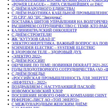
«POWER LEAGUE» – ЛИГА СИЛЬНЕЙШИХ от DKC
С ДНЁМ НАРОДНОГО ЕДИНСТВА!
С ДНЁМ РАБОТНИКА КАБЕЛЬНОЙ ПРОМЫШЛЕНН
"35 СРЗ" АО "ЦС "Звездочка"
ПОСТАВКА ЩИТОВ УПРАВЛЕНИЯ НА ВОЛГОРЕЧЕ
РАСШИРЯЕМ СОТРУДНИЧЕСТВО С ТЕМИ, КТО РАБ
КАЛИНИНГРАДСКИЙ ОНКОЦЕНТР
С ДНЁМ СТРОИТЕЛЯ!
ЖК "КУТУЗОВ GRAD II"
ЭЛЕКТРОЭНЕРГЕТИКА. ВАЖНЫЙ ВОПРОС НА ПОВ
SCHNEIDER ELECTRIC – SYSTEME ELECTRIC
В ЗДОРОВОМ ТЕЛЕ – ЗДОРОВЫЙ ДУХ
«ЭЛЕКТРО 2022»
С ДНЁМ РОССИИ!
ОБУЧЕНИЕ ПО ТЕМЕ: НОВИНКИ DEKRAFT 2021-2022
ГОДЫ ПЛОДОТВОРНОГО СОТРУДНИЧЕСТВА (АО «
С ДНЁМ ПОБЕДЫ!
«РОССИЙСКАЯ ПРОМЫШЛЕННОСТЬ ДЛЯ ЭНЕРГЕТ
«НЕФТЕГАЗ – 2022»
ПОЗДРАВЛЯЕМ С НАСТУПАЮЩЕЙ ПАСХОЙ!
НОВОМОСКОВСКИЙ ХЛОР
ПОСЕЩЕНИЕ НОВОГО ОФИСА КОМПАНИИ CHINT
РЕФЕРЕНС-ЛИСТ АО «ТОП ЭНЕРГО»
С МЕЖДУНАРОДНЫМ ЖЕНСКИМ ДНЁМ!