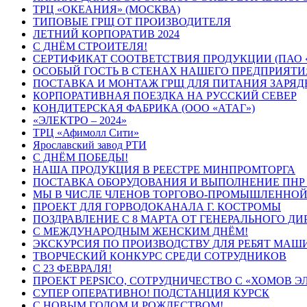
ТРЦ «ОКЕАНИЯ» (МОСКВА)
ТИПОВЫЕ ГРЩ ОТ ПРОИЗВОДИТЕЛЯ
ЛЕТНИЙ КОРПОРАТИВ 2024
С ДНЁМ СТРОИТЕЛЯ!
СЕРТИФИКАТ СООТВЕТСТВИЯ ПРОДУКЦИИ (ПАО 
ОСОБЫЙ ГОСТЬ В СТЕНАХ НАШЕГО ПРЕДПРИЯТИ
ПОСТАВКА И МОНТАЖ ГРЩ ДЛЯ ПИТАНИЯ ЗАРЯДН
КОРПОРАТИВНАЯ ПОЕЗДКА НА РУССКИЙ СЕВЕР
КОНДИТЕРСКАЯ ФАБРИКА (ООО «АТАГ»)
«ЭЛЕКТРО – 2024»
ТРЦ «Афимолл Сити»
Ярославский завод РТИ
С ДНЁМ ПОБЕДЫ!
НАША ПРОДУКЦИЯ В РЕЕСТРЕ МИНПРОМТОРГА
ПОСТАВКА ОБОРУДОВАНИЯ И ВЫПОЛНЕНИЕ ПНР 
МЫ В ЧИСЛЕ ЧЛЕНОВ ТОРГОВО-ПРОМЫШЛЕННОЙ
ПРОЕКТ ДЛЯ ГОРВОДОКАНАЛА Г. КОСТРОМЫ
ПОЗДРАВЛЕНИЕ С 8 МАРТА ОТ ГЕНЕРАЛЬНОГО ДИ
С МЕЖДУНАРОДНЫМ ЖЕНСКИМ ДНЁМ!
ЭКСКУРСИЯ ПО ПРОИЗВОДСТВУ ДЛЯ РЕБЯТ МА
ТВОРЧЕСКИЙ КОНКУРС СРЕДИ СОТРУДНИКОВ
C 23 ФЕВРАЛЯ!
ПРОЕКТ PEPSICO, СОТРУДНИЧЕСТВО С «ХОМОВ Э
СУПЕР ОПЕРАТИВНО! ПОДСТАНЦИЯ КУРСК
С НОВЫМ ГОДОМ И РОЖДЕСТВОМ!