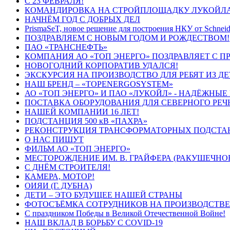
С 23 ФЕВРАЛЯ!
КОМАНДИРОВКА НА СТРОЙПЛОЩАДКУ ЛУКОЙЛА
НАЧНЁМ ГОД С ДОБРЫХ ДЕЛ
PrismaSeT, новое решение для построения НКУ от Schneide
ПОЗДРАВЛЯЕМ С НОВЫМ ГОДОМ И РОЖДЕСТВОМ!
ПАО «ТРАНСНЕФТЬ»
КОМПАНИЯ АО «ТОП ЭНЕРГО» ПОЗДРАВЛЯЕТ С 
НОВОГОДНИЙ КОРПОРАТИВ УДАЛСЯ!
ЭКСКУРСИЯ НА ПРОИЗВОДСТВО ДЛЯ РЕБЯТ ИЗ Д
НАШ БРЕНД – «TOPENERGOSYSTEM»
АО «ТОП ЭНЕРГО» И ПАО «ЛУКОЙЛ» - НАДЁЖНЫЕ
ПОСТАВКА ОБОРУДОВАНИЯ ДЛЯ СЕВЕРНОГО РЕЧ
НАШЕЙ КОМПАНИИ 16 ЛЕТ!
ПОДСТАНЦИЯ 500 кВ «ПАХРА»
РЕКОНСТРУКЦИЯ ТРАНСФОРМАТОРНЫХ ПОДСТА
О НАС ПИШУТ
ФИЛЬМ АО «ТОП ЭНЕРГО»
МЕСТОРОЖДЕНИЕ ИМ. В. ГРАЙФЕРА (РАКУШЕЧНО
С ДНЁМ СТРОИТЕЛЯ!
КАМЕРА, МОТОР!
ОИЯИ (Г. ДУБНА)
ДЕТИ – ЭТО БУДУЩЕЕ НАШЕЙ СТРАНЫ
ФОТОСЪЁМКА СОТРУДНИКОВ НА ПРОИЗВОДСТВЕ
С праздником Победы в Великой Отечественной Войне!
НАШ ВКЛАД В БОРЬБУ С COVID-19