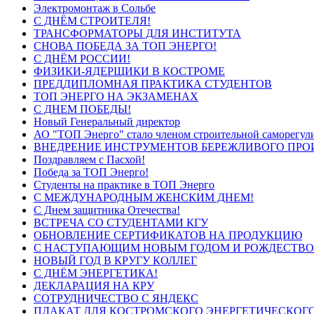
Электромонтаж в Сольбе
С ДНЁМ СТРОИТЕЛЯ!
ТРАНСФОРМАТОРЫ ДЛЯ ИНСТИТУТА
СНОВА ПОБЕДА ЗА ТОП ЭНЕРГО!
С ДНЁМ РОССИИ!
ФИЗИКИ-ЯДЕРЩИКИ В КОСТРОМЕ
ПРЕДДИПЛОМНАЯ ПРАКТИКА СТУДЕНТОВ
ТОП ЭНЕРГО НА ЭКЗАМЕНАХ
С ДНЕМ ПОБЕДЫ!
Новый Генеральный директор
АО "ТОП Энерго" стало членом строительной саморегул
ВНЕДРЕНИЕ ИНСТРУМЕНТОВ БЕРЕЖЛИВОГО ПРО
Поздравляем с Пасхой!
Победа за ТОП Энерго!
Студенты на практике в ТОП Энерго
С МЕЖДУНАРОДНЫМ ЖЕНСКИМ ДНЕМ!
С Днем защитника Отечества!
ВСТРЕЧА СО СТУДЕНТАМИ КГУ
ОБНОВЛЕНИЕ СЕРТИФИКАТОВ НА ПРОДУКЦИЮ
С НАСТУПАЮЩИМ НОВЫМ ГОДОМ И РОЖДЕСТВО
НОВЫЙ ГОД В КРУГУ КОЛЛЕГ
С ДНЁМ ЭНЕРГЕТИКА!
ДЕКЛАРАЦИЯ НА КРУ
СОТРУДНИЧЕСТВО С ЯНДЕКС
ПЛАКАТ ДЛЯ КОСТРОМСКОГО ЭНЕРГЕТИЧЕСКОГО