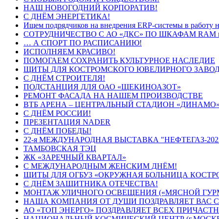
НАШ НОВОГОДНИЙ КОРПОРАТИВ!
С ДНЁМ ЭНЕРГЕТИКА!
Ищем подрядчиков на внедрения ERP-системы в работу н
СОТРУДНИЧЕСТВО С АО «ДКС» ПО ШКАФАМ RAM 
… А СПОРТ ПО РАСПИСАНИЮ!
ИСПОЛНЯЕМ КРАСИВО!
ПОМОГАЕМ СОХРАНИТЬ КУЛЬТУРНОЕ НАСЛЕДИЕ
ЩИТЫ ДЛЯ КОСТРОМСКОГО ЮВЕЛИРНОГО ЗАВОД
С ДНЁМ СТРОИТЕЛЯ!
ПОДСТАНЦИЯ ДЛЯ ОАО «ЩЕКИНОАЗОТ»
РЕМОНТ ФАСАДА НА НАШЕМ ПРОИЗВОДСТВЕ
ВТБ АРЕНА – ЦЕНТРАЛЬНЫЙ СТАДИОН «ДИНАМО
С ДНЁМ РОССИИ!
ПРЕЗЕНТАЦИЯ NADER
С ДНЁМ ПОБЕДЫ!
22-я МЕЖДУНАРОДНАЯ ВЫСТАВКА "НЕФТЕГАЗ-202
ТАМБОВСКАЯ ТЭЦ
ЖК «ЗАРЕЧНЫЙ КВАРТАЛ»
С МЕЖДУНАРОДНЫМ ЖЕНСКИМ ДНЁМ!
ЩИТЫ ДЛЯ ОГБУЗ «ОКРУЖНАЯ БОЛЬНИЦА КОСТРО
С ДНЁМ ЗАЩИТНИКА ОТЕЧЕСТВА!
МОНТАЖ УЛИЧНОГО ОСВЕЩЕНИЯ («МЯСНОЙ ГУР
НАША КОМПАНИЯ ОТ ДУШИ ПОЗДРАВЛЯЕТ ВАС 
АО «ТОП ЭНЕРГО» ПОЗДРАВЛЯЕТ ВСЕХ ПРИЧАСТ
НАЦИОНАЛЬНЫЙ КОСМИЧЕСКИЙ ЦЕНТР (г.МОСК