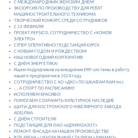
С МЕЖДУНАРОДНЫМ ЖЕНСКИМ ДНЁМ!
ЭКСКУРСИЯ ПО ПРОИЗВОДСТВУ ДЛЯ РЕБЯТ
МАШИНОСТРОИТЕЛЬНОГО ТЕХНИКУМА
ТВОРЧЕСКИЙ КОНКУРС СРЕДИ СОТРУДНИКОВ
C 23 ФЕВРАЛЯ!
ПРОЕКТ PEPSICO, СОТРУДНИЧЕСТВО С «ХОМОВ
ЭЛЕКТРО»
СУПЕР ОПЕРАТИВНО! ПОДСТАНЦИЯ КУРСК
С НОВЫМ ГОДОМ И РОЖДЕСТВОМ!
НАШ НОВОГОДНИЙ КОРПОРАТИВ!
С ДНЁМ ЭНЕРГЕТИКА!
Ищем подрядчиков на внедрения ERP-системы в работу
нашего предприятия в 2024 году
СОТРУДНИЧЕСТВО С АО «ДКС» ПО ШКАФАМ RAM mcc
… А СПОРТ ПО РАСПИСАНИЮ!
ИСПОЛНЯЕМ КРАСИВО!
ПОМОГАЕМ СОХРАНИТЬ КУЛЬТУРНОЕ НАСЛЕДИЕ
ЩИТЫ ДЛЯ КОСТРОМСКОГО ЮВЕЛИРНОГО ЗАВОДА
ADELFINA
С ДНЁМ СТРОИТЕЛЯ!
ПОДСТАНЦИЯ ДЛЯ ОАО «ЩЕКИНОАЗОТ»
РЕМОНТ ФАСАДА НА НАШЕМ ПРОИЗВОДСТВЕ
ВТБ АРЕНА – ЦЕНТРАЛЬНЫЙ СТАДИОН «ДИНАМО»