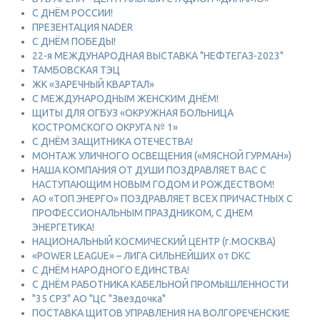
С ДНЁМ РОССИИ!
ПРЕЗЕНТАЦИЯ NADER
С ДНЁМ ПОБЕДЫ!
22-я МЕЖДУНАРОДНАЯ ВЫСТАВКА "НЕФТЕГАЗ-2023"
ТАМБОВСКАЯ ТЭЦ
ЖК «ЗАРЕЧНЫЙ КВАРТАЛ»
С МЕЖДУНАРОДНЫМ ЖЕНСКИМ ДНЁМ!
ЩИТЫ ДЛЯ ОГБУЗ «ОКРУЖНАЯ БОЛЬНИЦА
КОСТРОМСКОГО ОКРУГА № 1»
С ДНЁМ ЗАЩИТНИКА ОТЕЧЕСТВА!
МОНТАЖ УЛИЧНОГО ОСВЕЩЕНИЯ («МЯСНОЙ ГУРМАН»)
НАША КОМПАНИЯ ОТ ДУШИ ПОЗДРАВЛЯЕТ ВАС С
НАСТУПАЮЩИМ НОВЫМ ГОДОМ И РОЖДЕСТВОМ!
АО «ТОП ЭНЕРГО» ПОЗДРАВЛЯЕТ ВСЕХ ПРИЧАСТНЫХ С
ПРОФЕССИОНАЛЬНЫМ ПРАЗДНИКОМ, С ДНЕМ
ЭНЕРГЕТИКА!
НАЦИОНАЛЬНЫЙ КОСМИЧЕСКИЙ ЦЕНТР (г.МОСКВА)
«POWER LEAGUE» – ЛИГА СИЛЬНЕЙШИХ от DKC
С ДНЁМ НАРОДНОГО ЕДИНСТВА!
С ДНЁМ РАБОТНИКА КАБЕЛЬНОЙ ПРОМЫШЛЕННОСТИ
"35 СРЗ" АО "ЦС "Звездочка"
ПОСТАВКА ЩИТОВ УПРАВЛЕНИЯ НА ВОЛГОРЕЧЕНСКИЕ