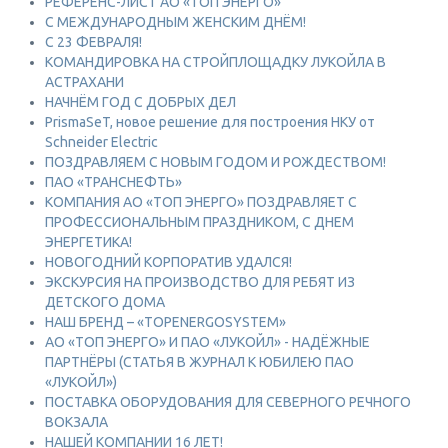
РЕФЕРЕНС-ЛИСТ АО «ТОП ЭНЕРГО»
С МЕЖДУНАРОДНЫМ ЖЕНСКИМ ДНЁМ!
С 23 ФЕВРАЛЯ!
КОМАНДИРОВКА НА СТРОЙПЛОЩАДКУ ЛУКОЙЛА В
АСТРАХАНИ
НАЧНЁМ ГОД С ДОБРЫХ ДЕЛ
PrismaSeT, новое решение для построения НКУ от
Schneider Electric
ПОЗДРАВЛЯЕМ С НОВЫМ ГОДОМ И РОЖДЕСТВОМ!
ПАО «ТРАНСНЕФТЬ»
КОМПАНИЯ АО «ТОП ЭНЕРГО» ПОЗДРАВЛЯЕТ С
ПРОФЕССИОНАЛЬНЫМ ПРАЗДНИКОМ, С ДНЕМ
ЭНЕРГЕТИКА!
НОВОГОДНИЙ КОРПОРАТИВ УДАЛСЯ!
ЭКСКУРСИЯ НА ПРОИЗВОДСТВО ДЛЯ РЕБЯТ ИЗ
ДЕТСКОГО ДОМА
НАШ БРЕНД – «TOPENERGOSYSTEM»
АО «ТОП ЭНЕРГО» И ПАО «ЛУКОЙЛ» - НАДЁЖНЫЕ
ПАРТНЁРЫ (СТАТЬЯ В ЖУРНАЛ К ЮБИЛЕЮ ПАО
«ЛУКОЙЛ»)
ПОСТАВКА ОБОРУДОВАНИЯ ДЛЯ СЕВЕРНОГО РЕЧНОГО
ВОКЗАЛА
НАШЕЙ КОМПАНИИ 16 ЛЕТ!