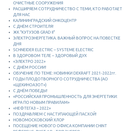
ОЧИСТНЫЕ СООРУЖЕНИЯ
РАСШИРЯЕМ СОТРУДНИЧЕСТВО С ТЕМИ, КТО РАБОТАЕТ
ДЛЯ НАС
КАЛИНИНГРАДСКИЙ ОНКОЦЕНТР
С ДНЁМ СТРОИТЕЛЯ!
ЖК "КУТУЗОВ GRAD II"
ЭЛЕКТРОЭНЕРГЕТИКА. ВАЖНЫЙ ВОПРОС НА ПОВЕСТКЕ
ДНЯ
SCHNEIDER ELECTRIC – SYSTEME ELECTRIC
В ЗДОРОВОМ ТЕЛЕ – ЗДОРОВЫЙ ДУХ
«ЭЛЕКТРО 2022»
С ДНЁМ РОССИИ!
ОБУЧЕНИЕ ПО ТЕМЕ: НОВИНКИ DEKRAFT 2021-2022гг.
ГОДЫ ПЛОДОТВОРНОГО СОТРУДНИЧЕСТВА (АО
«ЩЕКИНОАЗОТ»)
С ДНЁМ ПОБЕДЫ!
«РОССИЙСКАЯ ПРОМЫШЛЕННОСТЬ ДЛЯ ЭНЕРГЕТИКИ:
ИГРА ПО НОВЫМ ПРАВИЛАМ»
«НЕФТЕГАЗ – 2022»
ПОЗДРАВЛЯЕМ С НАСТУПАЮЩЕЙ ПАСХОЙ!
НОВОМОСКОВСКИЙ ХЛОР
ПОСЕЩЕНИЕ НОВОГО ОФИСА КОМПАНИИ CHINT