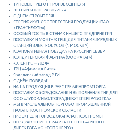
ТИПОВЫЕ ГРЩ ОТ ПРОИЗВОДИТЕЛЯ
ЛЕТНИЙ КОРПОРАТИВ 2024
С ДНЁМ СТРОИТЕЛЯ!
СЕРТИФИКАТ СООТВЕТСТВИЯ ПРОДУКЦИИ (ПАО
«ТРАНСНЕФТЬ»)
ОСОБЫЙ ГОСТЬ В СТЕНАХ НАШЕГО ПРЕДПРИЯТИЯ
ПОСТАВКА И МОНТАЖ ГРЩ ДЛЯ ПИТАНИЯ ЗАРЯДНЫХ
СТАНЦИЙ ЭЛЕКТРОБУСОВ (г. МОСКВА)
КОРПОРАТИВНАЯ ПОЕЗДКА НА РУССКИЙ СЕВЕР
КОНДИТЕРСКАЯ ФАБРИКА (ООО «АТАГ»)
«ЭЛЕКТРО – 2024»
ТРЦ «Афимолл Сити»
Ярославский завод РТИ
С ДНЁМ ПОБЕДЫ!
НАША ПРОДУКЦИЯ В РЕЕСТРЕ МИНПРОМТОРГА
ПОСТАВКА ОБОРУДОВАНИЯ И ВЫПОЛНЕНИЕ ПНР ДЛЯ
ООО «ЛУКОЙЛ-ВОЛГОГРАДНЕФТЕПЕРЕРАБОТКА»
МЫ В ЧИСЛЕ ЧЛЕНОВ ТОРГОВО-ПРОМЫШЛЕННОЙ
ПАЛАТЫ КОСТРОМСКОЙ ОБЛАСТИ
ПРОЕКТ ДЛЯ ГОРВОДОКАНАЛА Г. КОСТРОМЫ
ПОЗДРАВЛЕНИЕ С 8 МАРТА ОТ ГЕНЕРАЛЬНОГО
ДИРЕКТОРА АО «ТОП ЭНЕРГО»