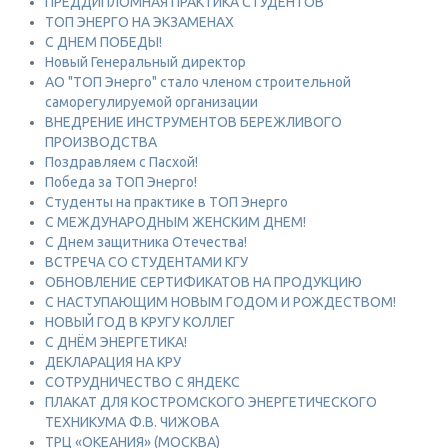
ПРЕДДИПЛОМНАЯ ПРАКТИКА СТУДЕНТОВ
ТОП ЭНЕРГО НА ЭКЗАМЕНАХ
С ДНЕМ ПОБЕДЫ!
Новый Генеральный директор
АО "ТОП Энерго" стало членом строительной
саморегулируемой организации
ВНЕДРЕНИЕ ИНСТРУМЕНТОВ БЕРЕЖЛИВОГО
ПРОИЗВОДСТВА
Поздравляем с Пасхой!
Победа за ТОП Энерго!
Студенты на практике в ТОП Энерго
С МЕЖДУНАРОДНЫМ ЖЕНСКИМ ДНЕМ!
С Днем защитника Отечества!
ВСТРЕЧА СО СТУДЕНТАМИ КГУ
ОБНОВЛЕНИЕ СЕРТИФИКАТОВ НА ПРОДУКЦИЮ
С НАСТУПАЮЩИМ НОВЫМ ГОДОМ И РОЖДЕСТВОМ!
НОВЫЙ ГОД В КРУГУ КОЛЛЕГ
С ДНЁМ ЭНЕРГЕТИКА!
ДЕКЛАРАЦИЯ НА КРУ
СОТРУДНИЧЕСТВО С ЯНДЕКС
ПЛАКАТ ДЛЯ КОСТРОМСКОГО ЭНЕРГЕТИЧЕСКОГО
ТЕХНИКУМА Ф.В. ЧИЖОВА
ТРЦ «ОКЕАНИЯ» (МОСКВА)