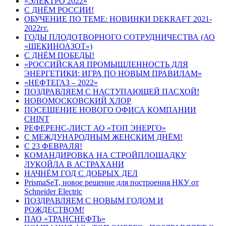
«ЭЛЕКТРО 2022»
С ДНЁМ РОССИИ!
ОБУЧЕНИЕ ПО ТЕМЕ: НОВИНКИ DEKRAFT 2021-
2022гг.
ГОДЫ ПЛОДОТВОРНОГО СОТРУДНИЧЕСТВА (АО
«ЩЕКИНОАЗОТ»)
С ДНЁМ ПОБЕДЫ!
«РОССИЙСКАЯ ПРОМЫШЛЕННОСТЬ ДЛЯ
ЭНЕРГЕТИКИ: ИГРА ПО НОВЫМ ПРАВИЛАМ»
«НЕФТЕГАЗ – 2022»
ПОЗДРАВЛЯЕМ С НАСТУПАЮЩЕЙ ПАСХОЙ!
НОВОМОСКОВСКИЙ ХЛОР
ПОСЕЩЕНИЕ НОВОГО ОФИСА КОМПАНИИ
CHINT
РЕФЕРЕНС-ЛИСТ АО «ТОП ЭНЕРГО»
С МЕЖДУНАРОДНЫМ ЖЕНСКИМ ДНЁМ!
С 23 ФЕВРАЛЯ!
КОМАНДИРОВКА НА СТРОЙПЛОЩАДКУ
ЛУКОЙЛА В АСТРАХАНИ
НАЧНЁМ ГОД С ДОБРЫХ ДЕЛ
PrismaSeT, новое решение для построения НКУ от
Schneider Electric
ПОЗДРАВЛЯЕМ С НОВЫМ ГОДОМ И
РОЖДЕСТВОМ!
ПАО «ТРАНСНЕФТЬ»