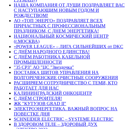
НАША КОМПАНИЯ ОТ ДУШИ ПОЗДРАВЛЯЕТ ВАС
С НАСТУПАЮЩИМ НОВЫМ ГОДОМ И
РОЖДЕСТВОМ!
АО «ТОП ЭНЕРГО» ПОЗДРАВЛЯЕТ ВСЕХ
ПРИЧАСТНЫХ С ПРОФЕССИОНАЛЬНЫМ
ПРАЗДНИКОМ, С ДНЕМ ЭНЕРГЕТИКА!
НАЦИОНАЛЬНЫЙ КОСМИЧЕСКИЙ ЦЕНТР
(г.МОСКВА)
«POWER LEAGUE» – ЛИГА СИЛЬНЕЙШИХ от DKC
С ДНЁМ НАРОДНОГО ЕДИНСТВА!
С ДНЁМ РАБОТНИКА КАБЕЛЬНОЙ
ПРОМЫШЛЕННОСТИ
"35 СРЗ" АО "ЦС "Звездочка"
ПОСТАВКА ЩИТОВ УПРАВЛЕНИЯ НА
ВОЛГОРЕЧЕНСКИЕ ОЧИСТНЫЕ СООРУЖЕНИЯ
РАСШИРЯЕМ СОТРУДНИЧЕСТВО С ТЕМИ, КТО
РАБОТАЕТ ДЛЯ НАС
КАЛИНИНГРАДСКИЙ ОНКОЦЕНТР
С ДНЁМ СТРОИТЕЛЯ!
ЖК "КУТУЗОВ GRAD II"
ЭЛЕКТРОЭНЕРГЕТИКА. ВАЖНЫЙ ВОПРОС НА
ПОВЕСТКЕ ДНЯ
SCHNEIDER ELECTRIC – SYSTEME ELECTRIC
В ЗДОРОВОМ ТЕЛЕ – ЗДОРОВЫЙ ДУХ