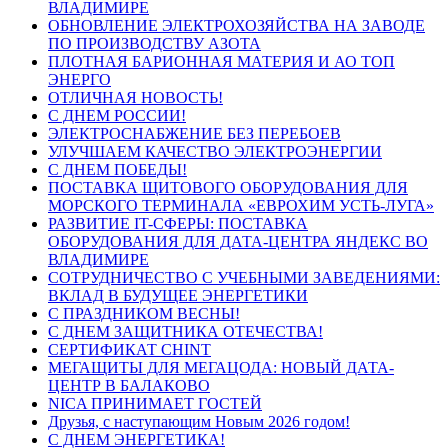
ВЛАДИМИРЕ
ОБНОВЛЕНИЕ ЭЛЕКТРОХОЗЯЙСТВА НА ЗАВОДЕ
ПО ПРОИЗВОДСТВУ АЗОТА
ПЛОТНАЯ БАРИОННАЯ МАТЕРИЯ И АО ТОП
ЭНЕРГО
ОТЛИЧНАЯ НОВОСТЬ!
С ДНЕМ РОССИИ!
ЭЛЕКТРОСНАБЖЕНИЕ БЕЗ ПЕРЕБОЕВ
УЛУЧШАЕМ КАЧЕСТВО ЭЛЕКТРОЭНЕРГИИ
С ДНЕМ ПОБЕДЫ!
ПОСТАВКА ЩИТОВОГО ОБОРУДОВАНИЯ ДЛЯ
МОРСКОГО ТЕРМИНАЛА «ЕВРОХИМ УСТЬ-ЛУГА»
РАЗВИТИЕ IT-СФЕРЫ: ПОСТАВКА
ОБОРУДОВАНИЯ ДЛЯ ДАТА-ЦЕНТРА ЯНДЕКС ВО
ВЛАДИМИРЕ
СОТРУДНИЧЕСТВО С УЧЕБНЫМИ ЗАВЕДЕНИЯМИ:
ВКЛАД В БУДУЩЕЕ ЭНЕРГЕТИКИ
С ПРАЗДНИКОМ ВЕСНЫ!
С ДНЕМ ЗАЩИТНИКА ОТЕЧЕСТВА!
СЕРТИФИКАТ CHINT
МЕГАЩИТЫ ДЛЯ МЕГАЦОДА: НОВЫЙ ДАТА-
ЦЕНТР В БАЛАКОВО
NICA ПРИНИМАЕТ ГОСТЕЙ
Друзья, с наступающим Новым 2026 годом!
С ДНЕМ ЭНЕРГЕТИКА!