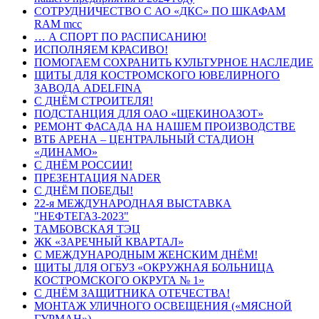
СОТРУДНИЧЕСТВО С АО «ДКС» ПО ШКАФАМ
RAM mcc
… А СПОРТ ПО РАСПИСАНИЮ!
ИСПОЛНЯЕМ КРАСИВО!
ПОМОГАЕМ СОХРАНИТЬ КУЛЬТУРНОЕ НАСЛЕДИЕ
ЩИТЫ ДЛЯ КОСТРОМСКОГО ЮВЕЛИРНОГО
ЗАВОДА ADELFINA
С ДНЁМ СТРОИТЕЛЯ!
ПОДСТАНЦИЯ ДЛЯ ОАО «ЩЕКИНОАЗОТ»
РЕМОНТ ФАСАДА НА НАШЕМ ПРОИЗВОДСТВЕ
ВТБ АРЕНА – ЦЕНТРАЛЬНЫЙ СТАДИОН
«ДИНАМО»
С ДНЁМ РОССИИ!
ПРЕЗЕНТАЦИЯ NADER
С ДНЁМ ПОБЕДЫ!
22-я МЕЖДУНАРОДНАЯ ВЫСТАВКА
"НЕФТЕГАЗ-2023"
ТАМБОВСКАЯ ТЭЦ
ЖК «ЗАРЕЧНЫЙ КВАРТАЛ»
С МЕЖДУНАРОДНЫМ ЖЕНСКИМ ДНЁМ!
ЩИТЫ ДЛЯ ОГБУЗ «ОКРУЖНАЯ БОЛЬНИЦА
КОСТРОМСКОГО ОКРУГА № 1»
С ДНЁМ ЗАЩИТНИКА ОТЕЧЕСТВА!
МОНТАЖ УЛИЧНОГО ОСВЕЩЕНИЯ («МЯСНОЙ
ГУРМАН»)