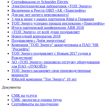
Сертификация от Schneider Electric
Электротехническая лаборатория «ТОП Энерго»
Включение в Реестр ОВП «АК «Транснефть»
Для нас нет ничего невозможного!
3 дня в июне у наших партнеров Rittal в Германии
ТОП Энерго успешно прошла инспекцию «Транснефть»
Итоги партнерской конференции ABB 2018
«ТОП Энерго» от всей души поздравляет
Новогодний корпоратив 2018
Поздравляем с Днём энергетика!
Компания "ТОП Энерго" аккредитована в ПАО "НК
"Роснефть"
ТОП Энерго поздравляет с Новым 2017 годом и
Рождеством!
АО «ТОП Энерго» произвело отгрузку оборудования
для ПАО «ЛУКОЙЛ»
ТОП Энерго расширяет свои производственные
мощности
Юбилей компании "Топ Энерго" 10 лет
Документы
СМК на услуги
СМК, экология и охрана труда
Сертификаты на продукцию