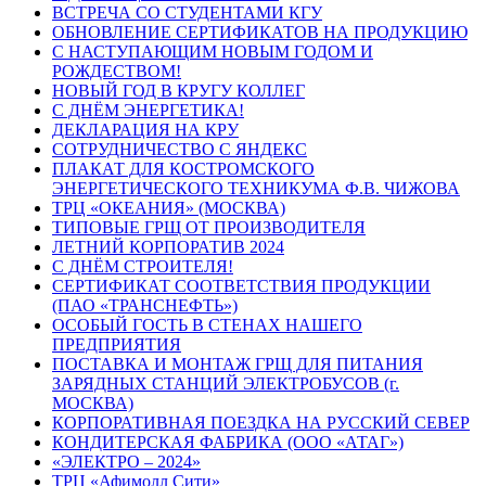
ВСТРЕЧА СО СТУДЕНТАМИ КГУ
ОБНОВЛЕНИЕ СЕРТИФИКАТОВ НА ПРОДУКЦИЮ
С НАСТУПАЮЩИМ НОВЫМ ГОДОМ И
РОЖДЕСТВОМ!
НОВЫЙ ГОД В КРУГУ КОЛЛЕГ
С ДНЁМ ЭНЕРГЕТИКА!
ДЕКЛАРАЦИЯ НА КРУ
СОТРУДНИЧЕСТВО С ЯНДЕКС
ПЛАКАТ ДЛЯ КОСТРОМСКОГО
ЭНЕРГЕТИЧЕСКОГО ТЕХНИКУМА Ф.В. ЧИЖОВА
ТРЦ «ОКЕАНИЯ» (МОСКВА)
ТИПОВЫЕ ГРЩ ОТ ПРОИЗВОДИТЕЛЯ
ЛЕТНИЙ КОРПОРАТИВ 2024
С ДНЁМ СТРОИТЕЛЯ!
СЕРТИФИКАТ СООТВЕТСТВИЯ ПРОДУКЦИИ
(ПАО «ТРАНСНЕФТЬ»)
ОСОБЫЙ ГОСТЬ В СТЕНАХ НАШЕГО
ПРЕДПРИЯТИЯ
ПОСТАВКА И МОНТАЖ ГРЩ ДЛЯ ПИТАНИЯ
ЗАРЯДНЫХ СТАНЦИЙ ЭЛЕКТРОБУСОВ (г.
МОСКВА)
КОРПОРАТИВНАЯ ПОЕЗДКА НА РУССКИЙ СЕВЕР
КОНДИТЕРСКАЯ ФАБРИКА (ООО «АТАГ»)
«ЭЛЕКТРО – 2024»
ТРЦ «Афимолл Сити»