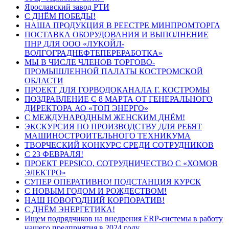
Ярославский завод РТИ
С ДНЁМ ПОБЕДЫ!
НАША ПРОДУКЦИЯ В РЕЕСТРЕ МИНПРОМТОРГА
ПОСТАВКА ОБОРУДОВАНИЯ И ВЫПОЛНЕНИЕ
ПНР ДЛЯ ООО «ЛУКОЙЛ-
ВОЛГОГРАДНЕФТЕПЕРЕРАБОТКА»
МЫ В ЧИСЛЕ ЧЛЕНОВ ТОРГОВО-
ПРОМЫШЛЕННОЙ ПАЛАТЫ КОСТРОМСКОЙ
ОБЛАСТИ
ПРОЕКТ ДЛЯ ГОРВОДОКАНАЛА Г. КОСТРОМЫ
ПОЗДРАВЛЕНИЕ С 8 МАРТА ОТ ГЕНЕРАЛЬНОГО
ДИРЕКТОРА АО «ТОП ЭНЕРГО»
С МЕЖДУНАРОДНЫМ ЖЕНСКИМ ДНЁМ!
ЭКСКУРСИЯ ПО ПРОИЗВОДСТВУ ДЛЯ РЕБЯТ
МАШИНОСТРОИТЕЛЬНОГО ТЕХНИКУМА
ТВОРЧЕСКИЙ КОНКУРС СРЕДИ СОТРУДНИКОВ
C 23 ФЕВРАЛЯ!
ПРОЕКТ PEPSICO, СОТРУДНИЧЕСТВО С «ХОМОВ
ЭЛЕКТРО»
СУПЕР ОПЕРАТИВНО! ПОДСТАНЦИЯ КУРСК
С НОВЫМ ГОДОМ И РОЖДЕСТВОМ!
НАШ НОВОГОДНИЙ КОРПОРАТИВ!
С ДНЁМ ЭНЕРГЕТИКА!
Ищем подрядчиков на внедрения ERP-системы в работу
нашего предприятия в 2024 году