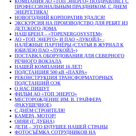
КОМПАНИЯ АО «ТОП ЭНЕРГО» ПОЗДРАВЛЯЕТ С
ПРОФЕССИОНАЛЬНЫМ ПРАЗДНИКОМ, С ДНЕМ
ЭНЕРГЕТИКА!
НОВОГОДНИЙ КОРПОРАТИВ УДАЛСЯ!
ЭКСКУРСИЯ НА ПРОИЗВОДСТВО ДЛЯ РЕБЯТ ИЗ
ДЕТСКОГО ДОМА
НАШ БРЕНД – «TOPENERGOSYSTEM»
АО «ТОП ЭНЕРГО» И ПАО «ЛУКОЙЛ» -
НАДЁЖНЫЕ ПАРТНЁРЫ (СТАТЬЯ В ЖУРНАЛ К
ЮБИЛЕЮ ПАО «ЛУКОЙЛ»)
ПОСТАВКА ОБОРУДОВАНИЯ ДЛЯ СЕВЕРНОГО
РЕЧНОГО ВОКЗАЛА
НАШЕЙ КОМПАНИИ 16 ЛЕТ!
ПОДСТАНЦИЯ 500 кВ «ПАХРА»
РЕКОНСТРУКЦИЯ ТРАНСФОРМАТОРНЫХ
ПОДСТАНЦИЙ ОЭК
О НАС ПИШУТ
ФИЛЬМ АО «ТОП ЭНЕРГО»
МЕСТОРОЖДЕНИЕ ИМ. В. ГРАЙФЕРА
(РАКУШЕЧНОЕ)
С ДНЁМ СТРОИТЕЛЯ!
КАМЕРА, МОТОР!
ОИЯИ (Г. ДУБНА)
ДЕТИ – ЭТО БУДУЩЕЕ НАШЕЙ СТРАНЫ
ФОТОСЪЁМКА СОТРУДНИКОВ НА