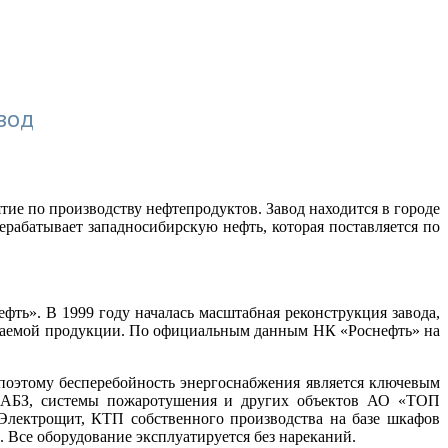
вод
е по производству нефтепродуктов. Завод находится в городе
ерабатывает западносибирскую нефть, которая поставляется по
ть». В 1999 году началась масштабная реконструкция завода,
каемой продукции. По официальным данным НК «Роснефть» на
поэтому бесперебойность энергоснабжения является ключевым
, АБЗ, системы пожаротушения и других объектов АО «ТОП
лектрощит, КТП собственного производства на базе шкафов
. Все оборудование эксплуатируется без нареканий.