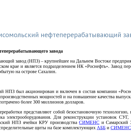
мсомольский нефтеперерабатывающий за
фтеперерабатывающего завода
ющий завод (НПЗ) – крупнейшее на Дальнем Востоке предприяти
ком крае и является подразделением НК «Роснефть». Завод пер
обытую на острове Сахалин.
ий НПЗ был акционирован и включен в состав компании «Роснеф
 производственных мощностей и на повышение качества выпус
отрачено более 300 миллионов долларов.
ереработки представляют собой безостановочную технологию, 
а электрооборудования. Для реконструкции установок СУГ
ьский НПЗ ячейки КРУ производства
СИМЕНС
и Самарский Э
аспределительные щиты на базе комплектующих
АББ
и
СИМЕНС