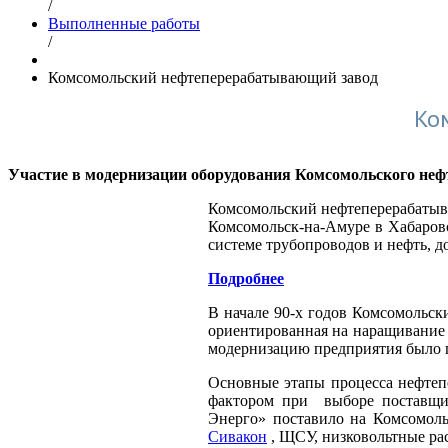
/
Выполненные работы
/
Комсомольский нефтеперерабатывающий завод
Ко
Участие в модернизации оборудования Комсомольского не
Комсомольский нефтеперерабатыва
Комсомольск-на-Амуре в Хабаровс
системе трубопроводов и нефть, д
Подробнее
В начале 90-х годов Комсомольск
ориентированная на наращивание
модернизацию предприятия было п
Основные этапы процесса нефтеп
фактором при выборе поставщик
Энерго» поставило на Комсомол
Сивакон
, ЩСУ, низковольтные р