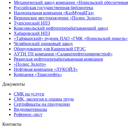
Механический завод компании «Норильский обеспечива
Российская государственная библиотека
Национальная компания «КазМунайГаз»
Вернинское месторождение «Полюс Золото»
Туапсинский НПЗ
Комсомольский нефтеперерабатывающий завод
Хабаровский НПЗ
«Таймырский» рудник ПАО «ГМК «Норильский никель»
Челябинский цинковый завод
Оборудование для Каширской ГРЭС
АУТН ТН компания «Салаватнефтехимремстрой»
Рязанская нефтеперерабатывающая компания
«Полюс Золото»
Нефтяная компания «ЛУКОЙЛ»
Компания «Транснефть»
Документы
СМК на услуги
СМК, экология и охрана труда
Сертификаты на продукцию
Видеоматериалы
Референс-лист
Контакты