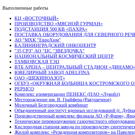
Выполненные работы
КЦ «ВОСТОЧНЫЙ»
ПРОИЗВОДСТВО «МЯСНОЙ ГУРМАН»
ПОДСТАНЦИЯ 500 КВ «ПАХРА»
ПОСТАВКА ОБОРУДОВАНИЯ ДЛЯ СЕВЕРНОГО РЕЧ
АО "МХК "ЕвроХим"
КАЛИНИНГРАДСКИЙ ОНКОЦЕНТР
"35 СРЗ" АО "ЦС "ЗВЕЗДОЧКА"
НАЦИОНАЛЬНЫЙ КОСМИЧЕСКИЙ ЦЕНТР
ТАМБОВСКАЯ ТЭЦ
ВТБ АРЕНА – ЦЕНТРАЛЬНЫЙ СТАДИОН «ДИНАМО
ЮВЕЛИРНЫЙ ЗАВОД ADELFINA
ОАО «ЩЕКИНОАЗОТ»
ОГБУЗ «ОКРУЖНАЯ БОЛЬНИЦА КОСТРОМСКОГО ОК
PEPSICO
Комплекс изомеризации ПЕНЕКС (ПАО «Лукойл)
Месторождение им. В. Грайфера (Ракушечное)
Молочный Белгородский комбинат
Объединенный институт ядерных исследований (г. Дубна
Производственный комплекс филиала АО «Р-Фарм», Яро
Техническое перевооружение газоочистного оборудовани
Кислородная станция завода по производству синтетиче
Жилой комплекс «Резиденция композиторов» на Павелец