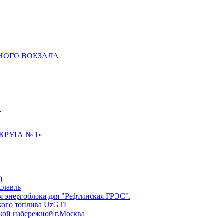
НОГО ВОКЗАЛА
»
РУГА № 1»
)
славль
я энергоблока для "Рефтинская ГРЭС".
ского топлива UzGTL
кой набережной г.Москва