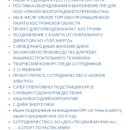
НАША ПРОДУКЦИЯ В РЕЕСТРЕ МИНПРОМТОРГА
ПОСТАВКА ОБОРУДОВАНИЯ И ВЫПОЛНЕНИЕ ПНР ДЛЯ
ООО «ЛУКОЙЛ-ВОЛГОГРАДНЕФТЕПЕРЕРАБОТКА»
МЫ В ЧИСЛЕ ЧЛЕНОВ ТОРГОВО-ПРОМЫШЛЕННОЙ
ПАЛАТЫ КОСТРОМСКОЙ ОБЛАСТИ
ПРОЕКТ ДЛЯ ГОРВОДОКАНАЛА Г. КОСТРОМЫ
ПОЗДРАВЛЕНИЕ С 8 МАРТА ОТ ГЕНЕРАЛЬНОГО
ДИРЕКТОРА АО «ТОП ЭНЕРГО»
С МЕЖДУНАРОДНЫМ ЖЕНСКИМ ДНЁМ!
ЭКСКУРСИЯ ПО ПРОИЗВОДСТВУ ДЛЯ РЕБЯТ
МАШИНОСТРОИТЕЛЬНОГО ТЕХНИКУМА
ТВОРЧЕСКИЙ КОНКУРС СРЕДИ СОТРУДНИКОВ
C 23 ФЕВРАЛЯ!
ПРОЕКТ PEPSICO, СОТРУДНИЧЕСТВО С «ХОМОВ
ЭЛЕКТРО»
СУПЕР ОПЕРАТИВНО! ПОДСТАНЦИЯ КУРСК
С НОВЫМ ГОДОМ И РОЖДЕСТВОМ!
НАШ НОВОГОДНИЙ КОРПОРАТИВ!
С ДНЁМ ЭНЕРГЕТИКА!
Ищем подрядчиков на внедрения ERP-системы в работу
нашего предприятия в 2024 году
СОТРУДНИЧЕСТВО С АО «ДКС» ПО ШКАФАМ RAM mcc
… А СПОРТ ПО РАСПИСАНИЮ!