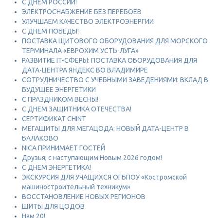
С ДНЕМ РОССИИ!
ЭЛЕКТРОСНАБЖЕНИЕ БЕЗ ПЕРЕБОЕВ
УЛУЧШАЕМ КАЧЕСТВО ЭЛЕКТРОЭНЕРГИИ
С ДНЕМ ПОБЕДЫ!
ПОСТАВКА ЩИТОВОГО ОБОРУДОВАНИЯ ДЛЯ МОРСКОГО
ТЕРМИНАЛА «ЕВРОХИМ УСТЬ-ЛУГА»
РАЗВИТИЕ IT-СФЕРЫ: ПОСТАВКА ОБОРУДОВАНИЯ ДЛЯ
ДАТА-ЦЕНТРА ЯНДЕКС ВО ВЛАДИМИРЕ
СОТРУДНИЧЕСТВО С УЧЕБНЫМИ ЗАВЕДЕНИЯМИ: ВКЛАД В
БУДУЩЕЕ ЭНЕРГЕТИКИ
С ПРАЗДНИКОМ ВЕСНЫ!
С ДНЕМ ЗАЩИТНИКА ОТЕЧЕСТВА!
СЕРТИФИКАТ CHINT
МЕГАЩИТЫ ДЛЯ МЕГАЦОДА: НОВЫЙ ДАТА-ЦЕНТР В
БАЛАКОВО
NICA ПРИНИМАЕТ ГОСТЕЙ
Друзья, с наступающим Новым 2026 годом!
С ДНЕМ ЭНЕРГЕТИКА!
ЭКСКУРСИЯ ДЛЯ УЧАЩИХСЯ ОГБПОУ «Костромской
машиностроительный техникум»
ВОССТАНОВЛЕНИЕ НОВЫХ РЕГИОНОВ
ЩИТЫ ДЛЯ ЦОДОВ
Нам 20!