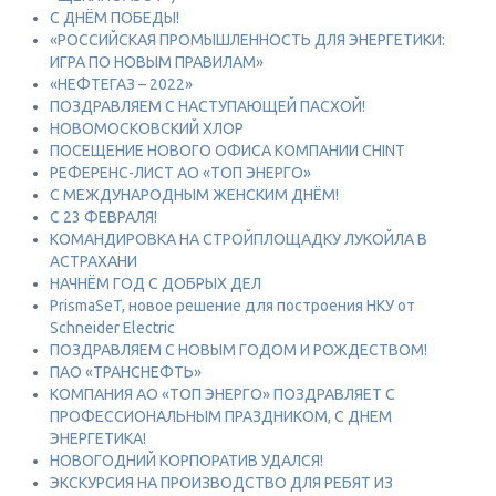
С ДНЁМ ПОБЕДЫ!
«РОССИЙСКАЯ ПРОМЫШЛЕННОСТЬ ДЛЯ ЭНЕРГЕТИКИ:
ИГРА ПО НОВЫМ ПРАВИЛАМ»
«НЕФТЕГАЗ – 2022»
ПОЗДРАВЛЯЕМ С НАСТУПАЮЩЕЙ ПАСХОЙ!
НОВОМОСКОВСКИЙ ХЛОР
ПОСЕЩЕНИЕ НОВОГО ОФИСА КОМПАНИИ CHINT
РЕФЕРЕНС-ЛИСТ АО «ТОП ЭНЕРГО»
С МЕЖДУНАРОДНЫМ ЖЕНСКИМ ДНЁМ!
С 23 ФЕВРАЛЯ!
КОМАНДИРОВКА НА СТРОЙПЛОЩАДКУ ЛУКОЙЛА В
АСТРАХАНИ
НАЧНЁМ ГОД С ДОБРЫХ ДЕЛ
PrismaSeT, новое решение для построения НКУ от
Schneider Electric
ПОЗДРАВЛЯЕМ С НОВЫМ ГОДОМ И РОЖДЕСТВОМ!
ПАО «ТРАНСНЕФТЬ»
КОМПАНИЯ АО «ТОП ЭНЕРГО» ПОЗДРАВЛЯЕТ С
ПРОФЕССИОНАЛЬНЫМ ПРАЗДНИКОМ, С ДНЕМ
ЭНЕРГЕТИКА!
НОВОГОДНИЙ КОРПОРАТИВ УДАЛСЯ!
ЭКСКУРСИЯ НА ПРОИЗВОДСТВО ДЛЯ РЕБЯТ ИЗ