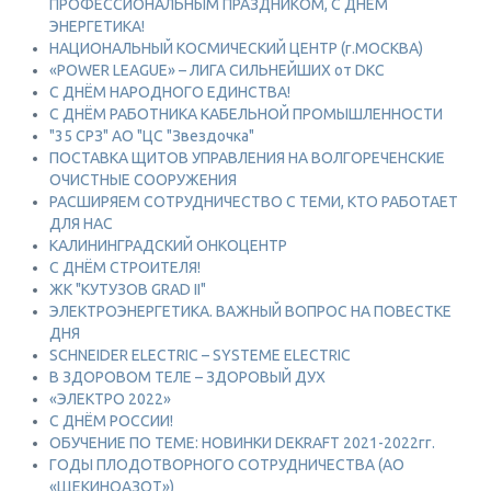
ПРОФЕССИОНАЛЬНЫМ ПРАЗДНИКОМ, С ДНЕМ
ЭНЕРГЕТИКА!
НАЦИОНАЛЬНЫЙ КОСМИЧЕСКИЙ ЦЕНТР (г.МОСКВА)
«POWER LEAGUE» – ЛИГА СИЛЬНЕЙШИХ от DKC
С ДНЁМ НАРОДНОГО ЕДИНСТВА!
С ДНЁМ РАБОТНИКА КАБЕЛЬНОЙ ПРОМЫШЛЕННОСТИ
"35 СРЗ" АО "ЦС "Звездочка"
ПОСТАВКА ЩИТОВ УПРАВЛЕНИЯ НА ВОЛГОРЕЧЕНСКИЕ
ОЧИСТНЫЕ СООРУЖЕНИЯ
РАСШИРЯЕМ СОТРУДНИЧЕСТВО С ТЕМИ, КТО РАБОТАЕТ
ДЛЯ НАС
КАЛИНИНГРАДСКИЙ ОНКОЦЕНТР
С ДНЁМ СТРОИТЕЛЯ!
ЖК "КУТУЗОВ GRAD II"
ЭЛЕКТРОЭНЕРГЕТИКА. ВАЖНЫЙ ВОПРОС НА ПОВЕСТКЕ
ДНЯ
SCHNEIDER ELECTRIC – SYSTEME ELECTRIC
В ЗДОРОВОМ ТЕЛЕ – ЗДОРОВЫЙ ДУХ
«ЭЛЕКТРО 2022»
С ДНЁМ РОССИИ!
ОБУЧЕНИЕ ПО ТЕМЕ: НОВИНКИ DEKRAFT 2021-2022гг.
ГОДЫ ПЛОДОТВОРНОГО СОТРУДНИЧЕСТВА (АО
«ЩЕКИНОАЗОТ»)