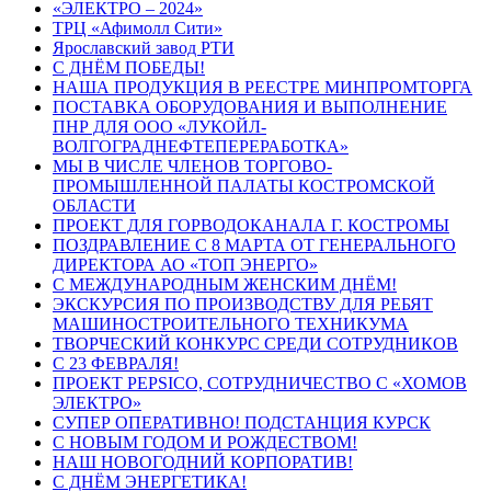
«ЭЛЕКТРО – 2024»
ТРЦ «Афимолл Сити»
Ярославский завод РТИ
С ДНЁМ ПОБЕДЫ!
НАША ПРОДУКЦИЯ В РЕЕСТРЕ МИНПРОМТОРГА
ПОСТАВКА ОБОРУДОВАНИЯ И ВЫПОЛНЕНИЕ
ПНР ДЛЯ ООО «ЛУКОЙЛ-
ВОЛГОГРАДНЕФТЕПЕРЕРАБОТКА»
МЫ В ЧИСЛЕ ЧЛЕНОВ ТОРГОВО-
ПРОМЫШЛЕННОЙ ПАЛАТЫ КОСТРОМСКОЙ
ОБЛАСТИ
ПРОЕКТ ДЛЯ ГОРВОДОКАНАЛА Г. КОСТРОМЫ
ПОЗДРАВЛЕНИЕ С 8 МАРТА ОТ ГЕНЕРАЛЬНОГО
ДИРЕКТОРА АО «ТОП ЭНЕРГО»
С МЕЖДУНАРОДНЫМ ЖЕНСКИМ ДНЁМ!
ЭКСКУРСИЯ ПО ПРОИЗВОДСТВУ ДЛЯ РЕБЯТ
МАШИНОСТРОИТЕЛЬНОГО ТЕХНИКУМА
ТВОРЧЕСКИЙ КОНКУРС СРЕДИ СОТРУДНИКОВ
C 23 ФЕВРАЛЯ!
ПРОЕКТ PEPSICO, СОТРУДНИЧЕСТВО С «ХОМОВ
ЭЛЕКТРО»
СУПЕР ОПЕРАТИВНО! ПОДСТАНЦИЯ КУРСК
С НОВЫМ ГОДОМ И РОЖДЕСТВОМ!
НАШ НОВОГОДНИЙ КОРПОРАТИВ!
С ДНЁМ ЭНЕРГЕТИКА!