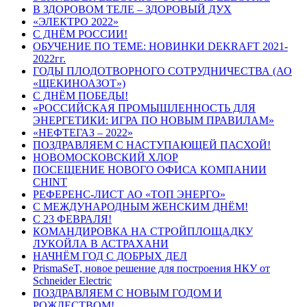
В ЗДОРОВОМ ТЕЛЕ – ЗДОРОВЫЙ ДУХ
«ЭЛЕКТРО 2022»
С ДНЁМ РОССИИ!
ОБУЧЕНИЕ ПО ТЕМЕ: НОВИНКИ DEKRAFT 2021-
2022гг.
ГОДЫ ПЛОДОТВОРНОГО СОТРУДНИЧЕСТВА (АО
«ЩЕКИНОАЗОТ»)
С ДНЁМ ПОБЕДЫ!
«РОССИЙСКАЯ ПРОМЫШЛЕННОСТЬ ДЛЯ
ЭНЕРГЕТИКИ: ИГРА ПО НОВЫМ ПРАВИЛАМ»
«НЕФТЕГАЗ – 2022»
ПОЗДРАВЛЯЕМ С НАСТУПАЮЩЕЙ ПАСХОЙ!
НОВОМОСКОВСКИЙ ХЛОР
ПОСЕЩЕНИЕ НОВОГО ОФИСА КОМПАНИИ
CHINT
РЕФЕРЕНС-ЛИСТ АО «ТОП ЭНЕРГО»
С МЕЖДУНАРОДНЫМ ЖЕНСКИМ ДНЁМ!
С 23 ФЕВРАЛЯ!
КОМАНДИРОВКА НА СТРОЙПЛОЩАДКУ
ЛУКОЙЛА В АСТРАХАНИ
НАЧНЁМ ГОД С ДОБРЫХ ДЕЛ
PrismaSeT, новое решение для построения НКУ от
Schneider Electric
ПОЗДРАВЛЯЕМ С НОВЫМ ГОДОМ И
РОЖДЕСТВОМ!