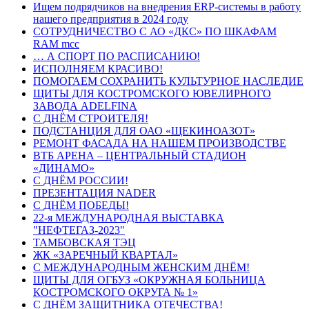
Ищем подрядчиков на внедрения ERP-системы в работу
нашего предприятия в 2024 году
СОТРУДНИЧЕСТВО С АО «ДКС» ПО ШКАФАМ
RAM mcc
… А СПОРТ ПО РАСПИСАНИЮ!
ИСПОЛНЯЕМ КРАСИВО!
ПОМОГАЕМ СОХРАНИТЬ КУЛЬТУРНОЕ НАСЛЕДИЕ
ЩИТЫ ДЛЯ КОСТРОМСКОГО ЮВЕЛИРНОГО
ЗАВОДА ADELFINA
С ДНЁМ СТРОИТЕЛЯ!
ПОДСТАНЦИЯ ДЛЯ ОАО «ЩЕКИНОАЗОТ»
РЕМОНТ ФАСАДА НА НАШЕМ ПРОИЗВОДСТВЕ
ВТБ АРЕНА – ЦЕНТРАЛЬНЫЙ СТАДИОН
«ДИНАМО»
С ДНЁМ РОССИИ!
ПРЕЗЕНТАЦИЯ NADER
С ДНЁМ ПОБЕДЫ!
22-я МЕЖДУНАРОДНАЯ ВЫСТАВКА
"НЕФТЕГАЗ-2023"
ТАМБОВСКАЯ ТЭЦ
ЖК «ЗАРЕЧНЫЙ КВАРТАЛ»
С МЕЖДУНАРОДНЫМ ЖЕНСКИМ ДНЁМ!
ЩИТЫ ДЛЯ ОГБУЗ «ОКРУЖНАЯ БОЛЬНИЦА
КОСТРОМСКОГО ОКРУГА № 1»
С ДНЁМ ЗАЩИТНИКА ОТЕЧЕСТВА!