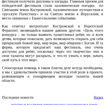
фестиваля получили дипломы и награды. Главным призом для
победителей фестиваля стали паломнические поездки по
Святыням земли Костромской, паломнические путешествия в
«русскую Палестину» и на Святую землю в Иерусалим, в
места связанные с Евангельскими событиями.
Как отметил митрополит Костромской и Нерехтский
Ферапонт, являющийся нашим давним другом: «Цель этого
конкурса – не только выявить талантливых ребят, но и всем
детям, которые пожелали, дать возможность открыть для себя
прекрасный божий мир, мир веры, мир общения с Богом. И та
форма, которую предлагает наш фестиваль, она очень
доступна для ребят, поскольку через это творчество они и
свои таланты могут раскрыть, и что-то узнать о вере, начать
свой путь в этот мир».
Спонсорская помощь в таком благом деле всегда необходима,
и мы с удовольствием приняли участие в этой роли в проекте,
развивающем и поощряющем молодые таланты нашей
области.
Последние новости
Назад