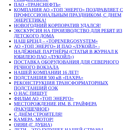
ПАО «ТРАНСНЕФТЬ»
КОМПАНИЯ АО «ТОП ЭНЕРГО» ПОЗДРАВЛЯЕТ С
ПРОФЕССИОНАЛЬНЫМ ПРАЗДНИКОМ, С ДНЕМ
ЭНЕРГЕТИКА!
НОВОГОДНИЙ КОРПОРАТИВ УДАЛСЯ!
ЭКСКУРСИЯ НА ПРОИЗВОДСТВО ДЛЯ РЕБЯТ ИЗ
ДЕТСКОГО ДОМА
НАШ БРЕНД – «TOPENERGOSYSTEM»
АО «ТОП ЭНЕРГО» И ПАО «ЛУКОЙЛ» -
НАДЁЖНЫЕ ПАРТНЁРЫ (СТАТЬЯ В ЖУРНАЛ К
ЮБИЛЕЮ ПАО «ЛУКОЙЛ»)
ПОСТАВКА ОБОРУДОВАНИЯ ДЛЯ СЕВЕРНОГО
РЕЧНОГО ВОКЗАЛА
НАШЕЙ КОМПАНИИ 16 ЛЕТ!
ПОДСТАНЦИЯ 500 кВ «ПАХРА»
РЕКОНСТРУКЦИЯ ТРАНСФОРМАТОРНЫХ
ПОДСТАНЦИЙ ОЭК
О НАС ПИШУТ
ФИЛЬМ АО «ТОП ЭНЕРГО»
МЕСТОРОЖДЕНИЕ ИМ. В. ГРАЙФЕРА
(РАКУШЕЧНОЕ)
С ДНЁМ СТРОИТЕЛЯ!
КАМЕРА, МОТОР!
ОИЯИ (Г. ДУБНА)
ДЕТИ – ЭТО БУДУЩЕЕ НАШЕЙ СТРАНЫ