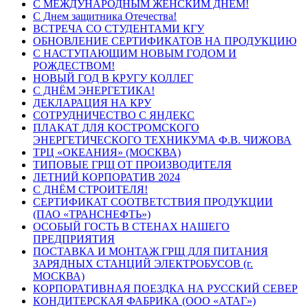
С МЕЖДУНАРОДНЫМ ЖЕНСКИМ ДНЕМ!
С Днем защитника Отечества!
ВСТРЕЧА СО СТУДЕНТАМИ КГУ
ОБНОВЛЕНИЕ СЕРТИФИКАТОВ НА ПРОДУКЦИЮ
С НАСТУПАЮЩИМ НОВЫМ ГОДОМ И
РОЖДЕСТВОМ!
НОВЫЙ ГОД В КРУГУ КОЛЛЕГ
С ДНЁМ ЭНЕРГЕТИКА!
ДЕКЛАРАЦИЯ НА КРУ
СОТРУДНИЧЕСТВО С ЯНДЕКС
ПЛАКАТ ДЛЯ КОСТРОМСКОГО
ЭНЕРГЕТИЧЕСКОГО ТЕХНИКУМА Ф.В. ЧИЖОВА
ТРЦ «ОКЕАНИЯ» (МОСКВА)
ТИПОВЫЕ ГРЩ ОТ ПРОИЗВОДИТЕЛЯ
ЛЕТНИЙ КОРПОРАТИВ 2024
С ДНЁМ СТРОИТЕЛЯ!
СЕРТИФИКАТ СООТВЕТСТВИЯ ПРОДУКЦИИ
(ПАО «ТРАНСНЕФТЬ»)
ОСОБЫЙ ГОСТЬ В СТЕНАХ НАШЕГО
ПРЕДПРИЯТИЯ
ПОСТАВКА И МОНТАЖ ГРЩ ДЛЯ ПИТАНИЯ
ЗАРЯДНЫХ СТАНЦИЙ ЭЛЕКТРОБУСОВ (г.
МОСКВА)
КОРПОРАТИВНАЯ ПОЕЗДКА НА РУССКИЙ СЕВЕР
КОНДИТЕРСКАЯ ФАБРИКА (ООО «АТАГ»)