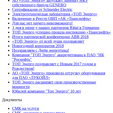
АО «ТОП Энерго» запускает линейку НКУ
собственного бренда GENERO
Сертификация от Schneider Electric
Электротехническая лаборатория «ТОП Энерго»
Включение в Реестр ОВП «АК «Транснефть»
Для нас нет ничего невозможного!
3 дня в июне у наших партнеров Rittal в Германии
ТОП Энерго успешно прошла инспекцию «Транснефть»
Итоги партнерской конференции ABB 2018
«ТОП Энерго» от всей души поздравляет
Новогодний корпоратив 2018
Поздравляем с Днём энергетика!
Компания "ТОП Энерго" аккредитована в ПАО "НК
"Роснефть"
ТОП Энерго поздравляет с Новым 2017 годом и
Рождеством!
АО «ТОП Энерго» произвело отгрузку оборудования
для ПАО «ЛУКОЙЛ»
ТОП Энерго расширяет свои производственные
мощности
Юбилей компании "Топ Энерго" 10 лет
Документы
СМК на услуги
СМК, экология и охрана труда