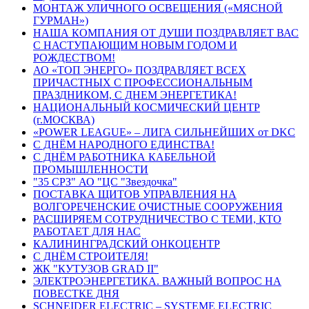
МОНТАЖ УЛИЧНОГО ОСВЕЩЕНИЯ («МЯСНОЙ
ГУРМАН»)
НАША КОМПАНИЯ ОТ ДУШИ ПОЗДРАВЛЯЕТ ВАС
С НАСТУПАЮЩИМ НОВЫМ ГОДОМ И
РОЖДЕСТВОМ!
АО «ТОП ЭНЕРГО» ПОЗДРАВЛЯЕТ ВСЕХ
ПРИЧАСТНЫХ С ПРОФЕССИОНАЛЬНЫМ
ПРАЗДНИКОМ, С ДНЕМ ЭНЕРГЕТИКА!
НАЦИОНАЛЬНЫЙ КОСМИЧЕСКИЙ ЦЕНТР
(г.МОСКВА)
«POWER LEAGUE» – ЛИГА СИЛЬНЕЙШИХ от DKC
С ДНЁМ НАРОДНОГО ЕДИНСТВА!
С ДНЁМ РАБОТНИКА КАБЕЛЬНОЙ
ПРОМЫШЛЕННОСТИ
"35 СРЗ" АО "ЦС "Звездочка"
ПОСТАВКА ЩИТОВ УПРАВЛЕНИЯ НА
ВОЛГОРЕЧЕНСКИЕ ОЧИСТНЫЕ СООРУЖЕНИЯ
РАСШИРЯЕМ СОТРУДНИЧЕСТВО С ТЕМИ, КТО
РАБОТАЕТ ДЛЯ НАС
КАЛИНИНГРАДСКИЙ ОНКОЦЕНТР
С ДНЁМ СТРОИТЕЛЯ!
ЖК "КУТУЗОВ GRAD II"
ЭЛЕКТРОЭНЕРГЕТИКА. ВАЖНЫЙ ВОПРОС НА
ПОВЕСТКЕ ДНЯ
SCHNEIDER ELECTRIC – SYSTEME ELECTRIC